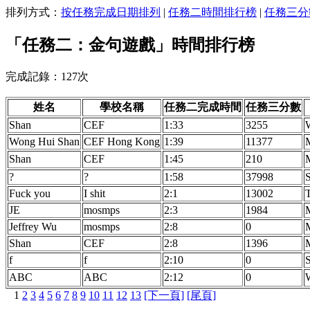
排列方式：
按任務完成日期排列
|
任務二時間排行榜
|
任務三分
「任務二：金句遊戲」時間排行榜
完成記錄：127次
姓名
學校名稱
任務二完成時間
任務三分數
Shan
CEF
1:33
3255
Wong Hui Shan
CEF Hong Kong
1:39
11377
Shan
CEF
1:45
210
?
?
1:58
37998
Fuck you
I shit
2:1
13002
JE
mosmps
2:3
1984
Jeffrey Wu
mosmps
2:8
0
Shan
CEF
2:8
1396
f
f
2:10
0
ABC
ABC
2:12
0
1
2
3
4
5
6
7
8
9
10
11
12
13
[下一頁]
[尾頁]