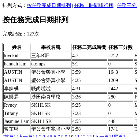
排列方式：
按任務完成日期排列
|
任務二時間排行榜
|
任務三分
按任務完成日期排列
完成記錄：127次
姓名
學校名稱
任務二完成時間
任務三分數
lovekid
三年B班
4:7
2752
hannah lam
tkomps
5:1
0
AUSTIN
聖公會榮真小學
3:59
1643
AUSTIN
聖公會榮真小學
4:25
1209
李銖棋
啖尚啦啦
4:31
2442
陳樂霖
沙田崇真學校
3:26
280
Rvncy
SKHLSK
5:25
0
Tiffany
SKHLSK
7:23
0
Jasmine Lam
SKH LSK
4:55
448
T
曾芷琳
聖公會李兆強小學
2:58
1741
T
[首頁]
[上一頁]
1
2
3
4
5
6
7
8
9
10
11
12
13
[下一頁]
[尾頁]